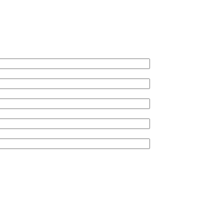
*
*
*
*
*