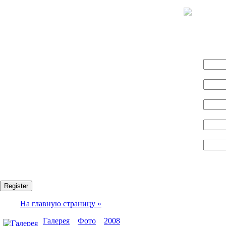
Name:
Логин:
E-mail:
Пароль:
Confirm password:
Fields marked with an asterisk (*) are required.
Register
На главную страницу »
Галерея
»
Фото
»
2008
» Метод сбор