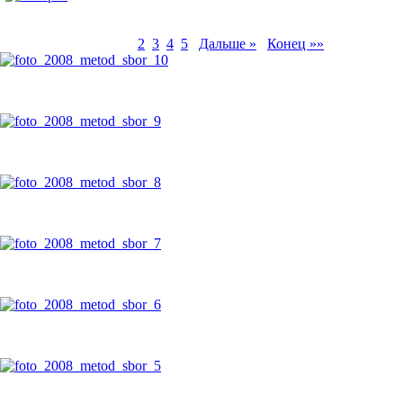
Моя галерея
66 фото в этой категории
«« Начало
« Назад
1
2
3
4
5
Дальше »
Конец »»
foto_2008_metod_sbor_10
foto_2008_metod_sbor_9
foto_2008_metod_sbor_8
foto_2008_metod_sbor_7
foto_2008_metod_sbor_6
foto_2008_metod_sbor_5