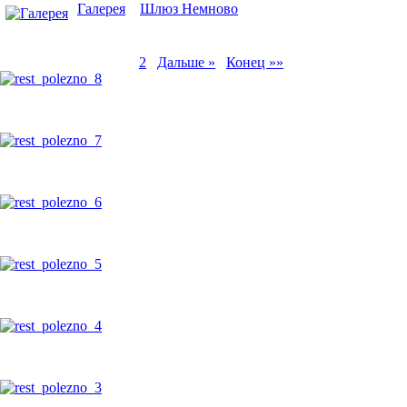
Галерея
»
Шлюз Немново
» Фотографии шлюза Нем
Моя галерея
18 фото в этой категории
«« Начало
« Назад
1
2
Дальше »
Конец »»
rest_polezno_8
rest_polezno_7
rest_polezno_6
rest_polezno_5
rest_polezno_4