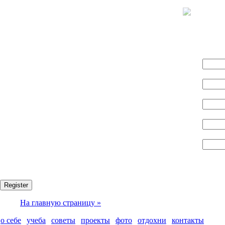
Name:
Логин:
E-mail:
Пароль:
Confirm password:
Fields marked with an asterisk (*) are required.
Register
На главную страницу »
о себе
|
учеба
|
советы
|
проекты
|
фото
|
отдохни
|
контакты