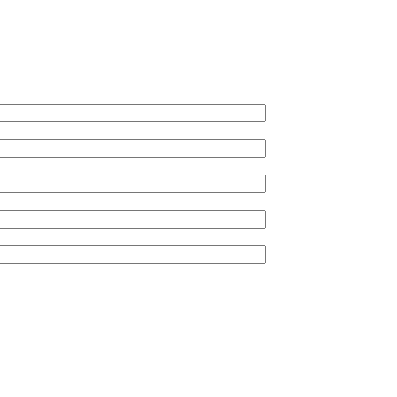
*
*
*
*
*