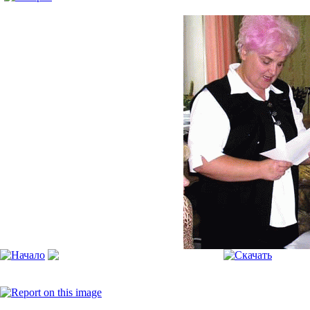
Моя галерея
[Пожалуйста, включите JavaScript, чтобы видеть слайдшоу]