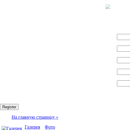
Name:
Логин:
E-mail:
Пароль:
Confirm password:
Fields marked with an asterisk (*) are required.
Register
На главную страницу »
Галерея
»
Фото
» 2011