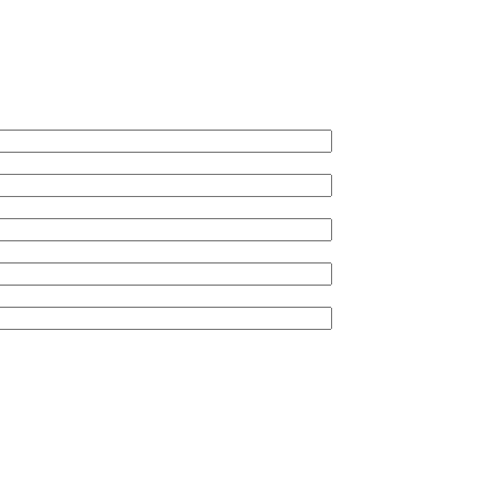
*
*
*
*
*