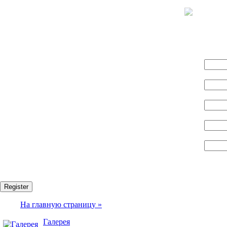
Name:
Логин:
E-mail:
Пароль:
Confirm password:
Fields marked with an asterisk (*) are required.
Register
На главную страницу »
Галерея
» Главное меню