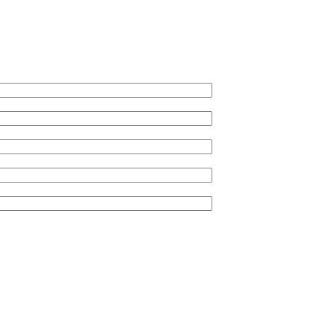
*
*
*
*
*