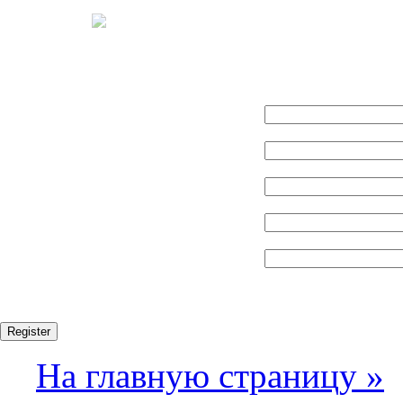
Name:
Логин:
E-mail:
Пароль:
Confirm password:
Fields marked with an asterisk (*) are required.
Register
На главную страницу »