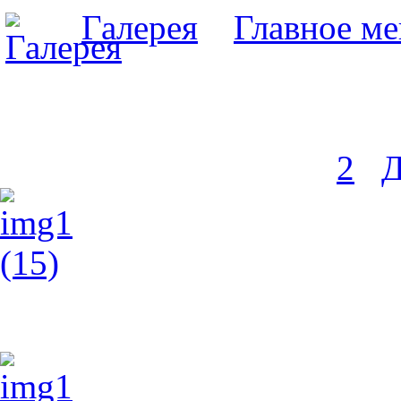
Галерея
»
Главное м
Моя галерея
31 фото в этой категории
«« Начало
« Назад
1
2
Д
img1 (15)