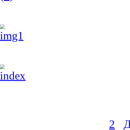
img1 (1)
img1
index
31 фото в этой категории
«« Начало
« Назад
1
2
Д