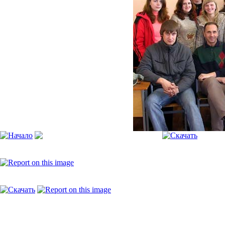
[Пожалуйста, включите JavaScript, чтобы видеть слайдшоу]
mf4_4