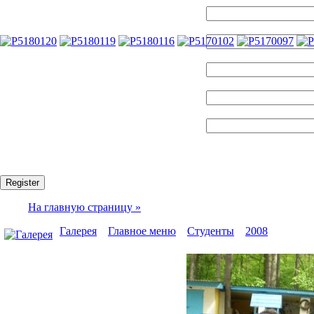
Name:
Логин:
E-mail:
Пароль:
Confirm password:
Fields marked with an asterisk (*) are required.
Register
На главную страницу »
Галерея
»
Главное меню
»
Студенты
»
2008
» P51700
Моя галерея