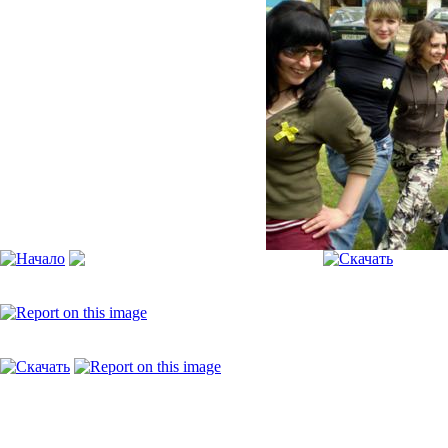
[Пожалуйста, включите JavaScript, чтобы видеть слайдшоу]
P5170076