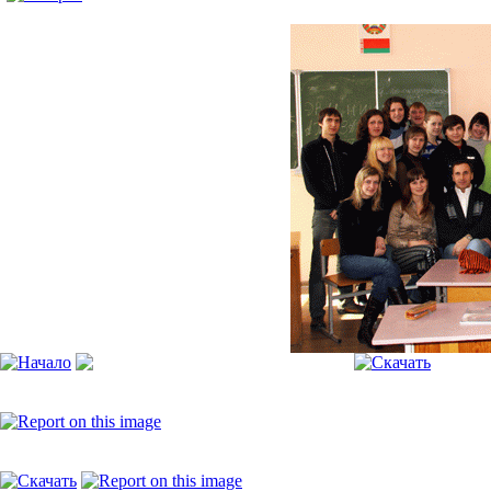
Моя галерея
[Пожалуйста, включите JavaScript, чтобы видеть слайдшоу]