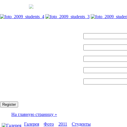
Name:
Логин:
E-mail:
Пароль:
Confirm password:
Fields marked with an asterisk (*) are required.
Register
На главную страницу »
Галерея
»
Фото
»
2011
»
Студенты
» foto_2009_studen