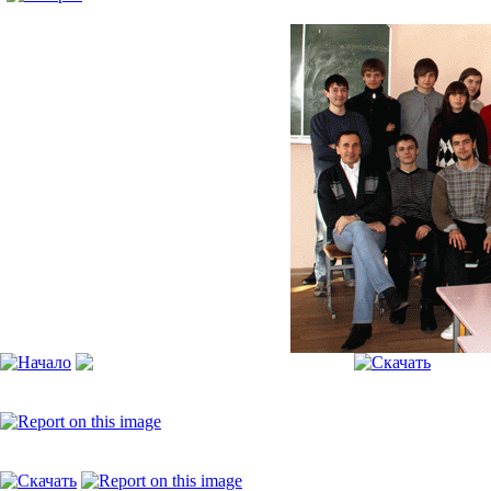
Моя галерея
[Пожалуйста, включите JavaScript, чтобы видеть слайдшоу]