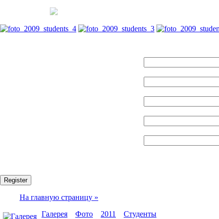
Name:
Логин:
E-mail:
Пароль:
Confirm password:
Fields marked with an asterisk (*) are required.
Register
На главную страницу »
Галерея
»
Фото
»
2011
»
Студенты
» foto_2009_studen