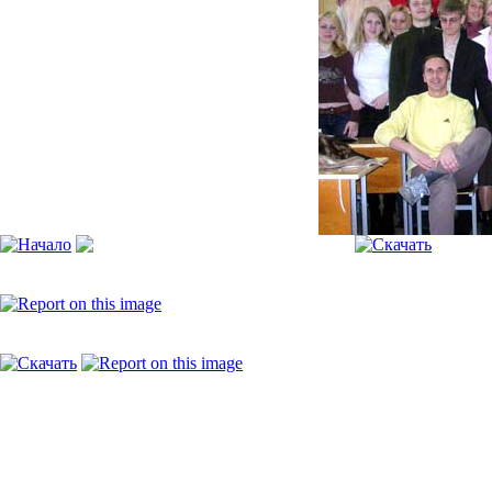
[Пожалуйста, включите JavaScript, чтобы видеть слайдшоу]
mf5gr2006_5