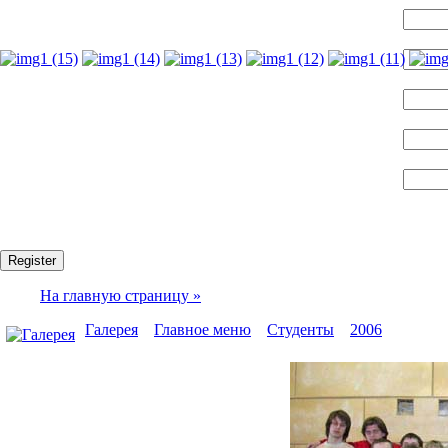
Name:
Логин:
E-mail:
Пароль:
Confirm password:
Fields marked with an asterisk (*) are required.
Register
На главную страницу »
Галерея
»
Главное меню
»
Студенты
»
2006
» mf5gr2
Моя галерея