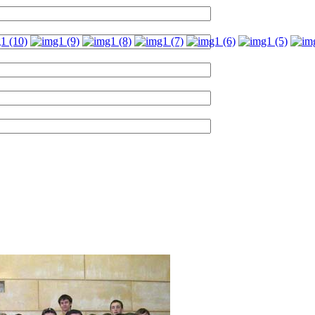
*
*
*
*
*
006_5