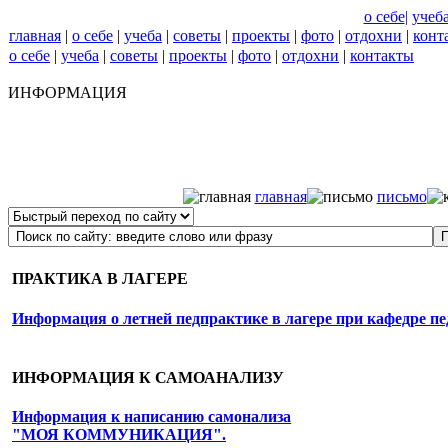
o ceбe
|
учеб
главная
|
о себе
|
учеба
|
советы
|
проекты
|
фото
|
отдохни
|
конт
о себе
|
учеба
|
советы
|
проекты
|
фото
|
отдохни
|
контакты
ИНФОРМАЦИЯ
главная
письмо
ПРАКТИКА В ЛАГЕРЕ
Информация о летней педпрактике в лагере при кафедре пе
ИНФОРМАЦИЯ К САМОАНАЛИЗУ
Информация к написанию самонализа
"МОЯ КОММУНИКАЦИЯ".