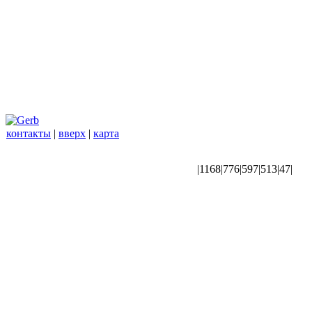
контакты
|
вверх
|
карта
|1168|776|597|513|47|