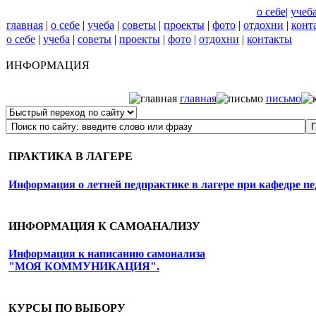
o ceбe
|
учеб
главная
|
о себе
|
учеба
|
советы
|
проекты
|
фото
|
отдохни
|
конт
о себе
|
учеба
|
советы
|
проекты
|
фото
|
отдохни
|
контакты
ИНФОРМАЦИЯ
главная
письмо
ПРАКТИКА В ЛАГЕРЕ
Информация о летней педпрактике в лагере при кафедре пе
ИНФОРМАЦИЯ К САМОАНАЛИЗУ
Информация к написанию самонализа
"МОЯ КОММУНИКАЦИЯ".
КУРСЫ ПО ВЫБОРУ