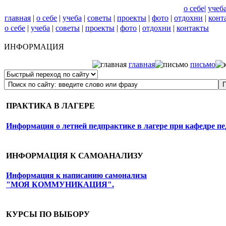
o ceбe
|
учеб
главная
|
о себе
|
учеба
|
советы
|
проекты
|
фото
|
отдохни
|
конт
о себе
|
учеба
|
советы
|
проекты
|
фото
|
отдохни
|
контакты
ИНФОРМАЦИЯ
главная
письмо
ПРАКТИКА В ЛАГЕРЕ
Информация о летней педпрактике в лагере при кафедре пе
ИНФОРМАЦИЯ К САМОАНАЛИЗУ
Информация к написанию самонализа
"МОЯ КОММУНИКАЦИЯ".
КУРСЫ ПО ВЫБОРУ